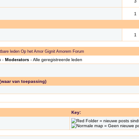
3
1
1
bare leden Op het Amor Gignit Amorem Forum
s
-
Moderators
- Alle geregistreerde leden
 (waar van toepassing)
Key:
= nieuwe posts sind
= Geen nieuwe pos