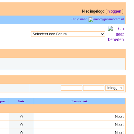
Niet ingelogd [
inloggen
]
Terug naar:
pen:
Posts:
Laatste post:
0
Nooit
0
Nooit
0
Nooit