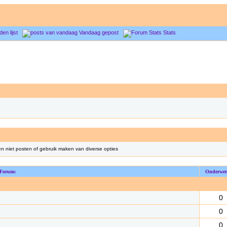
den lijst
Vandaag gepost
Stats
len niet posten of gebruik maken van diverse opties
Forum:
Onderwer
0
0
0