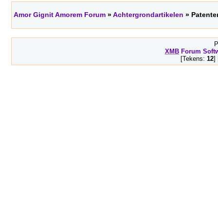
Amor Gignit Amorem Forum
»
Achtergrondartikelen
» Patente
P
XMB
Forum Soft
[Tekens:
12
]