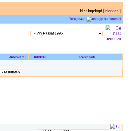
Niet ingelogd [
inloggen
]
Terug naar:
Antwoorden:
Bekeken:
Laatste post: