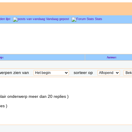
den lijst
Vandaag gepost
Stats
rp:
Auteur:
rwerpen zien van
sorteer op
meer dan 20 replies )
es )