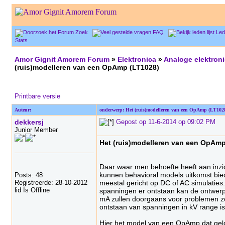
Zoek
FAQ
Lede
Stats
Amor Gignit Amorem Forum
»
Elektronica
»
Analoge elektroni
(ruis)modelleren van een OpAmp (LT1028)
Printbare versie
Auteur:
onderwerp: Het (ruis)modelleren van een OpAmp (LT102
dekkersj
Gepost op 11-6-2014 op 09:02 PM
Junior Member
Het (ruis)modelleren van een OpAmp
Daar waar men behoefte heeft aan inzich
kunnen behavioral models uitkomst bied
Posts: 48
Registreerde: 28-10-2012
meestal gericht op DC of AC simulaties.
lid Is Offline
spanningen er ontstaan kan de ontwerper
mA zullen doorgaans voor problemen zo
ontstaan van spanningen in kV range is 
Hier het model van een OpAmp dat geldig