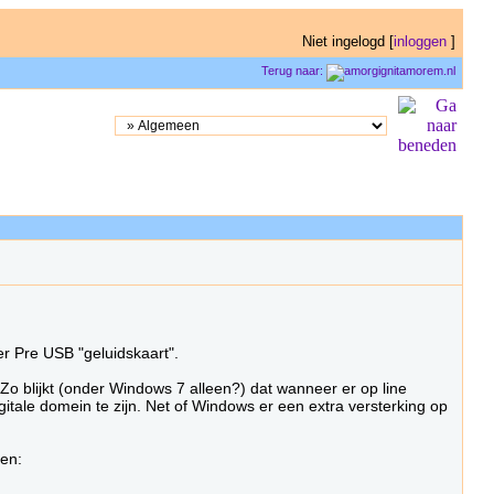
Niet ingelogd [
inloggen
]
Terug naar:
r Pre USB "geluidskaart".
 Zo blijkt (onder Windows 7 alleen?) dat wanneer er op line
igitale domein te zijn. Net of Windows er een extra versterking op
ken: