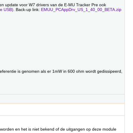
t een update voor W7 drivers van de E-MU Tracker Pre ook
re USB)
. Back-up link:
EMUU_PCAppDrv_US_1_40_00_BETA.zip
s referentie is genomen als er 1mW in 600 ohm wordt gedissipeerd,
n worden en het is niet bekend of de uitgangen op deze module