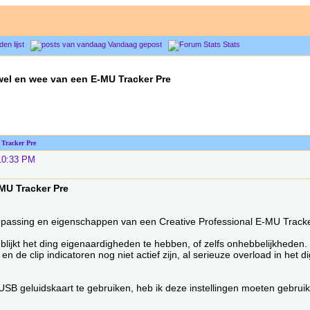
den lijst
Vandaag gepost
Stats
wel en wee van een E-MU Tracker Pre
 Tracker Pre
10:33 PM
MU Tracker Pre
passing en eigenschappen van een Creative Professional E-MU Tracke
n blijkt het ding eigenaardigheden te hebben, of zelfs onhebbelijkheden.
n de clip indicatoren nog niet actief zijn, al serieuze overload in het d
SB geluidskaart te gebruiken, heb ik deze instellingen moeten gebrui