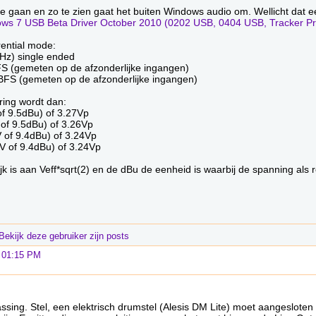
d te gaan en zo te zien gaat het buiten Windows audio om. Wellicht da
s 7 USB Beta Driver October 2010 (0202 USB, 0404 USB, Tracker P
rential mode:
Hz) single ended
S (gemeten op de afzonderlijke ingangen)
BFS (gemeten op de afzonderlijke ingangen)
uring wordt dan:
of 9.5dBu) of 3.27Vp
 of 9.5dBu) of 3.26Vp
V of 9.4dBu) of 3.24Vp
BV of 9.4dBu) of 3.24Vp
jk is aan Veff*sqrt(2) en de dBu de eenheid is waarbij de spanning al
p 01:15 PM
ssing. Stel, een elektrisch drumstel (Alesis DM Lite) moet aangeslote