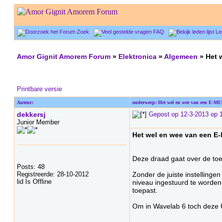
Zoek
FAQ
Le
Amor Gignit Amorem Forum
»
Elektronica
»
Algemeen
» Het 
Printbare versie
Auteur:
onderwerp: Het wel en wee van een E-MU
dekkersj
Gepost op 12-3-2013 op 
Junior Member
Het wel en wee van een E-
Deze draad gaat over de toe
Posts: 48
Registreerde: 28-10-2012
Zonder de juiste instellinge
lid Is Offline
niveau ingestuurd te worden e
toepast.
Om in Wavelab 6 toch deze U