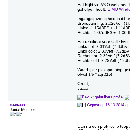
Het blijkt via ASIO wel goe
geholpen heeft:
E-MU Window
Ingangsgevoeligheid in diffe
Bronspanning: 2.026Veff (1k
Links: -1.15dBFS + -1.11dBF
Rechts: -1.07dBFS + -1.06d
Het resultaat voor volle inst
Links hot: 2.31Veff (7.3dBV 
Links cold: 2.30Veff (7.2dBV
Rechts hot: 2.29Veff (7.2dB
Rechts cold: 2.29Veff (7.2d
Waarbij de piekspanning geli
ofwel 1/5 * sqrt(15).
Groet,
Jacco
dekkersj
Gepost op 18-10-2014 o
Junior Member
Dan nu een praktische toepa